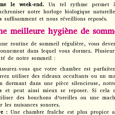
me le week-end.
Un tel rythme permet à
nchroniser notre horloge biologique naturell
 suffisamment et nous réveillions reposés.
une meilleure hygiène de somm
 une routine de sommeil régulière, vous deve
ironnement dans lequel vous dormez. Plusieur
ité de notre sommeil :
Assurez-vous que votre chambre est parfait
uvez utiliser des rideaux occultants ou un m
n dormant dans une pièce silencieuse, notr
ns et peut ainsi mieux se reposer. Si cela n
tiliser des bouchons d’oreilles ou une mac
r les nuisances sonores.
re :
Une chambre fraîche est plus propice 