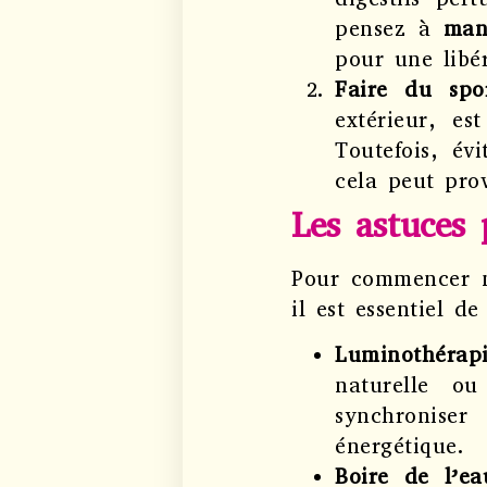
pensez à
man
pour une libér
Faire du spo
extérieur, e
Toutefois, év
cela peut pro
Les astuces 
Pour commencer n
il est essentiel de
Luminothérap
naturelle ou
synchroniser
énergétique.
Boire de l’ea