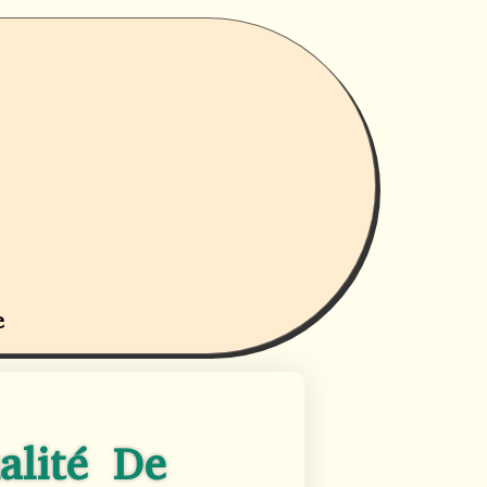
e
alité De