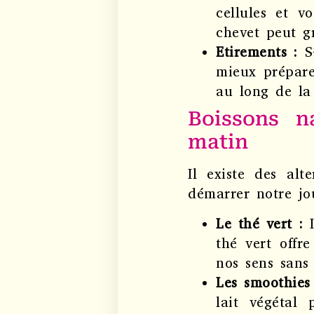
cellules et v
chevet peut gr
Etirements :
S’
mieux prépare
au long de la
Boissons n
matin
Il existe des alt
démarrer notre jou
Le thé vert :
I
thé vert offr
nos sens sans
Les smoothies
lait végétal